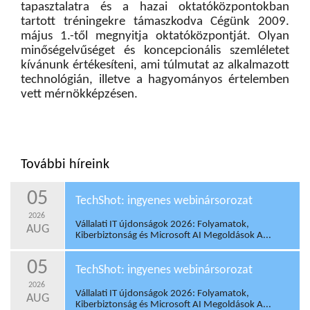
tapasztalatra és a hazai oktatóközpontokban
tartott tréningekre támaszkodva Cégünk 2009.
május 1.-től megnyitja oktatóközpontját. Olyan
minőségelvűséget és koncepcionális szemléletet
kívánunk értékesíteni, ami túlmutat az alkalmazott
technológián, illetve a hagyományos értelemben
vett mérnökképzésen.
További híreink
05
TechShot: ingyenes webinársorozat
2026
Vállalati IT újdonságok 2026: Folyamatok,
AUG
Kiberbiztonság és Microsoft AI Megoldások A...
05
TechShot: ingyenes webinársorozat
2026
Vállalati IT újdonságok 2026: Folyamatok,
AUG
Kiberbiztonság és Microsoft AI Megoldások A...