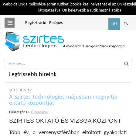
Weboldalunk a működése során sütiket (cookie-kat) helyezhet el az Ön készülé
látogatásával Ön belegyezik a sütik használatába.
Regisztráció
Belépés
Toggle
HU
EN
navigation
Legfrissebb híreink
2015. JÚN 19.
A Szirtes Technologies májusban megnyitja
oktató központját
Hírkategória >
Újdonságok
SZIRTES OKTATÓ ÉS VIZSGA KÖZPONT
Több év, a versenyszférában eltöltött gyakorlati