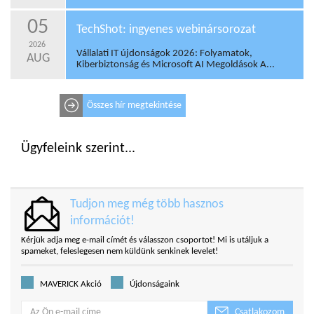
05
TechShot: ingyenes webinársorozat
2026
Vállalati IT újdonságok 2026: Folyamatok,
AUG
Kiberbiztonság és Microsoft AI Megoldások A...
Összes hír megtekintése
Ügyfeleink szerint...
Tudjon meg még több hasznos
információt!
Kérjük adja meg e-mail címét és válasszon csoportot! Mi is utáljuk a
spameket, feleslegesen nem küldünk senkinek levelet!
MAVERICK Akció
Újdonságaink
Csatlakozom