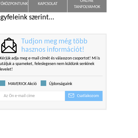
ONLINE
TÓKÖZPONTUNK
KAPCSOLAT
TANFOLYAMOK
gyfeleink szerint...
Tudjon meg még több
hasznos információt!
Kérjük adja meg e-mail címét és válasszon csoportot! Mi is
utáljuk a spameket, feleslegesen nem küldünk senkinek
levelet!
MAVERICK Akció
Újdonságaink
Csatlakozom