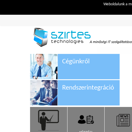
Weboldalunk a mű
Cégünkről
Rendszerintegráció