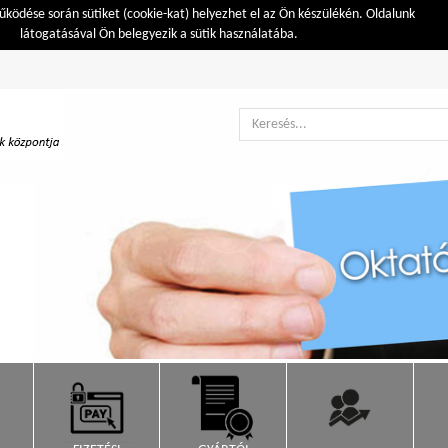
ködése során sütiket (cookie-kat) helyezhet el az Ön készülékén. Oldalunk
látogatásával Ön belegyezik a sütik használatába.