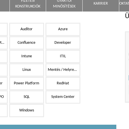
FIZETÉSI
GYÁRTÓI
KARRIER
OKTA
KONSTRUKCIÓK
MINŐSÍTÉSEK
Ü
Auditor
Azure
Configuration Manager
Confluence
Developer
Intune
ITIL
Linux
Mentés / Helyreállítás
er
Power Platform
RedHat
SPO
SQL
System Center
Windows