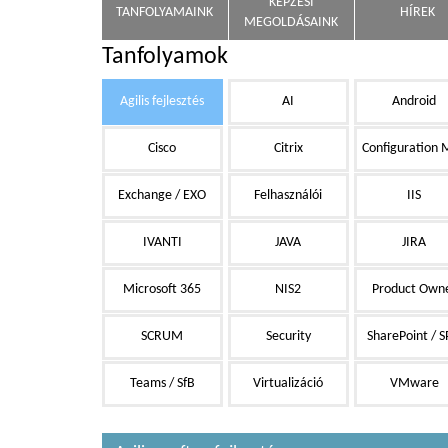
KÉPZÉSI
TANFOLYAMAINK
HÍREK
MEGOLDÁSAINK
Tanfolyamok
Agilis fejlesztés
AI
Android
Cisco
Citrix
Exchange / EXO
Felhasználói
IIS
IVANTI
JAVA
JIRA
Microsoft 365
NIS2
Product Own
SCRUM
Security
SharePoint / 
Teams / SfB
Virtualizáció
VMware