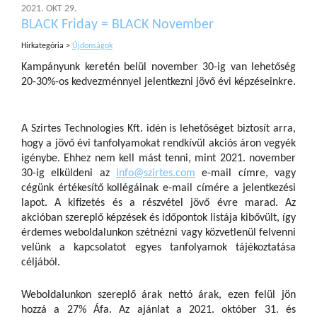
2021. OKT 29.
BLACK Friday = BLACK November
Hírkategória >
Újdonságok
Kampányunk keretén belül november 30-ig van lehetőség
20-30%-os kedvezménnyel jelentkezni jövő évi képzéseinkre.
A Szirtes Technologies Kft. idén is lehetőséget biztosít arra,
hogy a jövő évi tanfolyamokat rendkívül akciós áron vegyék
igénybe. Ehhez nem kell mást tenni, mint 2021. november
30-ig elküldeni az
info@szirtes.com
e-mail címre, vagy
cégünk értékesítő kollégáinak e-mail címére a jelentkezési
lapot. A kifizetés és a részvétel jövő évre marad. Az
akcióban szereplő képzések és időpontok listája kibővült, így
érdemes weboldalunkon szétnézni vagy közvetlenül felvenni
velünk a kapcsolatot egyes tanfolyamok tájékoztatása
céljából.
Weboldalunkon szereplő árak nettó árak, ezen felül jön
hozzá a 27% Áfa. Az ajánlat a 2021. október 31. és