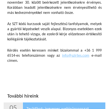
november 30. között beérkezett jelentkezésekre érvényes.
Korábban leadott jelentkezésekre nem érvényesíthető és
más kedvezményekkel nem vonható össze.
Az SZT kódú kurzusok saját fejlesztésű tanfolyamok, melyek
a gyártói képzéseket veszik alapul. Bizonyos esetekben ezek
után is tehető vizsga, de ezekről kérje előzetesen értékesítő
kollégáink tájékoztatását.
Kérdés esetén keressen minket bizalommal a +36 1 999
6514-es telefonszámon vagy az
info@szirtes.com
e-mail
címen.
További híreink
05