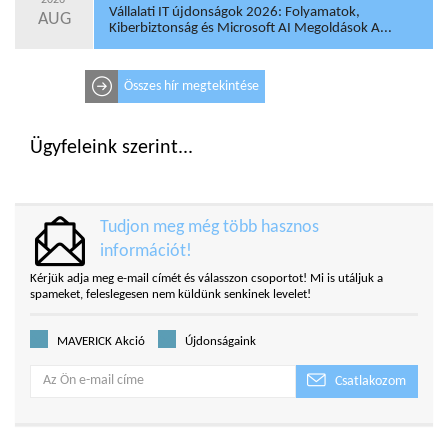
Vállalati IT újdonságok 2026: Folyamatok,
AUG
Kiberbiztonság és Microsoft AI Megoldások A...
Összes hír megtekintése
Ügyfeleink szerint...
Tudjon meg még több hasznos
információt!
Kérjük adja meg e-mail címét és válasszon csoportot! Mi is utáljuk a
spameket, feleslegesen nem küldünk senkinek levelet!
MAVERICK Akció
Újdonságaink
Csatlakozom