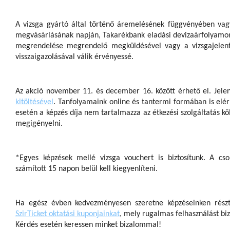
A vizsga gyártó által történő áremelésének függvényében vagy
megvásárlásának napján, Takarékbank eladási devizaárfolyamon fo
megrendelése megrendelő megküldésével vagy a vizsgajelentke
visszaigazolásával válik érvényessé.
Az akció november 11. és december 16. között érhető el. Jelen
kitöltésével
. Tanfolyamaink online és tantermi formában is elér
esetén a képzés díja nem tartalmazza az étkezési szolgáltatás kö
megigényelni.
*Egyes képzések mellé vizsga vouchert is biztosítunk. A c
számított 15 napon belül kell kiegyenlíteni.
Ha egész évben kedvezményesen szeretne képzéseinken rész
SzirTicket oktatási kuponjainkat
, mely rugalmas felhasználást biz
Kérdés esetén keressen minket bizalommal!