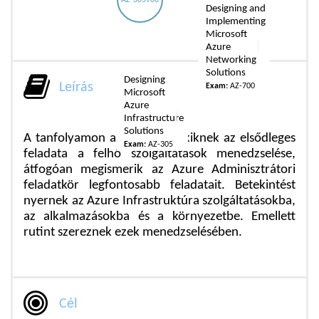
AZ-305T00
Designing and
Implementing
Microsoft
Azure
Networking
Solutions
Designing
Leírás
Exam:
AZ-700
Microsoft
Azure
Infrastructure
Solutions
A tanfolyamon a hallgatók, akiknek az elsődleges
Exam:
AZ-305
feladata a felhő szolgáltatások menedzselése,
átfogóan megismerik az Azure Adminisztrátori
feladatkör legfontosabb feladatait. Betekintést
nyernek az Azure Infrastruktúra szolgáltatásokba,
az alkalmazásokba és a környezetbe. Emellett
rutint szereznek ezek menedzselésében.
Cél