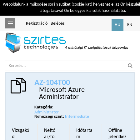
Weboldalunk a működése során sütiket (cookie-kat) helyezhet el az Ön készülé
látogatásával Ön belegyezik a sütik használatába.
Regisztráció
Belépés
Toggle
HU
EN
navigation
AZ-104T00
Microsoft Azure
Administrator
Kategória:
Administrator
Nehézségi szint:
Intermediate
Vizsgakó
Nettó
Időtarta
Offline
d
ár/fő:
m
jelentkez