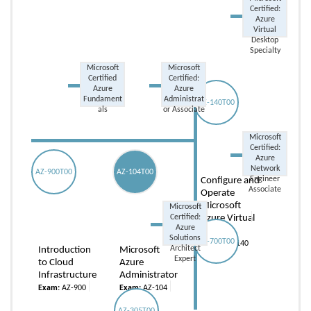
Certified:
Azure
Virtual
Desktop
Specialty
Microsoft
Microsoft
Certified
Certified:
Azure
Azure
Fundament
Administrat
AZ-140T00
als
or Associate
Microsoft
Certified:
Azure
Network
AZ-900T00
AZ-104T00
Engineer
Configure and
Associate
Operate
Microsoft
Microsoft
Certified:
Azure Virtual
Azure
Desktop
Solutions
AZ-700T00
Exam:
AZ-140
Architect
Introduction
Microsoft
Expert
to Cloud
Azure
Infrastructure
Administrator
Exam:
AZ-900
Exam:
AZ-104