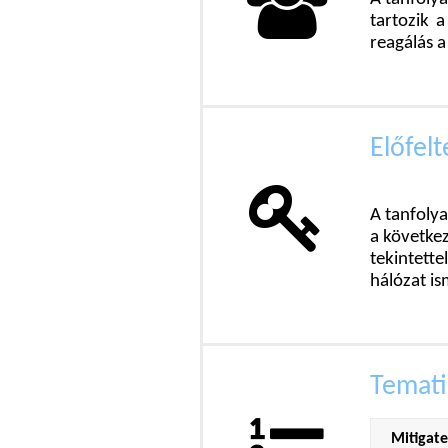
tartozik 
reagálás a
Előfelt
A tanfoly
a követke
tekintette
hálózat is
Temati
Mitigate