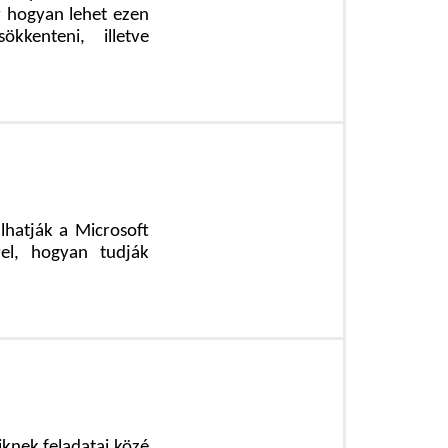
y hogyan lehet ezen
ökkenteni, illetve
lhatják a Microsoft
el, hogyan tudják
iknek feladatai közé