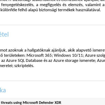
a fenyegetéskezelés, a megfigyelés és elemzés, valamint 
 különféle felhő alapú biztonsági termékek használatával.
étel
amot azoknak a hallgatóknak ajánljuk, akik alapvető ismere
ző területeken: Microsoft 365; Windows 10/11; Azure szolg
l az Azure SQL Database és az Azure storage ismerete; Azur
meretei; szkriptelés.
ka
 threats using Microsoft Defender XDR