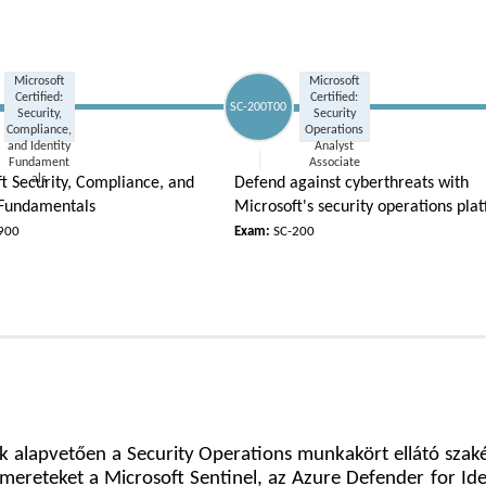
Microsoft
Microsoft
Certified:
Certified:
SC-200T00
Security,
Security
Compliance,
Operations
and Identity
Analyst
Fundament
Associate
als
t Security, Compliance, and
Defend against cyberthreats with
 Fundamentals
Microsoft's security operations pla
900
Exam:
SC-200
k alapvetően a Security Operations munkakört ellátó szak
smereteket a Microsoft Sentinel, az Azure Defender for Ide