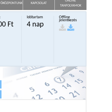
ONLINE
TÓKÖZPONTUNK
KAPCSOLAT
TANFOLYAMOK
:
Időtartam
Offline
jelentkezés
00 Ft
4 nap
a
a