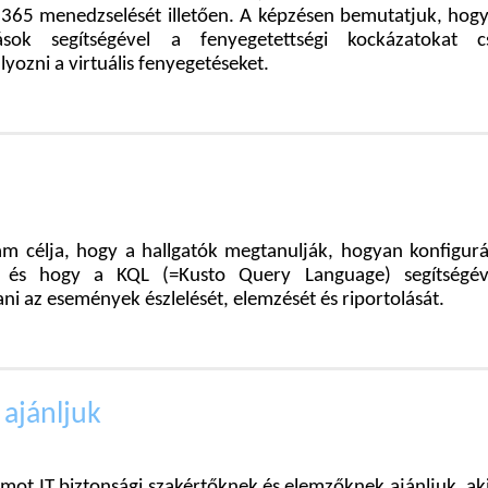
e 365 menedzselését illetően. A képzésen bemutatjuk, hog
tások segítségével a fenyegetettségi kockázatokat cs
ozni a virtuális fenyegetéseket.
am célja, hogy a hallgatók megtanulják, hogyan konfigurá
-t és hogy a KQL (=Kusto Query Language) segítségév
ni az események észlelését, elemzését és riportolását.
 ajánljuk
mot IT biztonsági szakértőknek és elemzőknek ajánljuk, ak