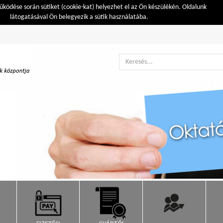
ködése során sütiket (cookie-kat) helyezhet el az Ön készülékén. Oldalunk
látogatásával Ön belegyezik a sütik használatába.