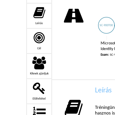
Leírás
SC-900T00
Microsof
Cél
Identity
Exam:
SC-
Kiknek ajánljuk
Leírás
Előfeltétel
Tréningün
hasznos i