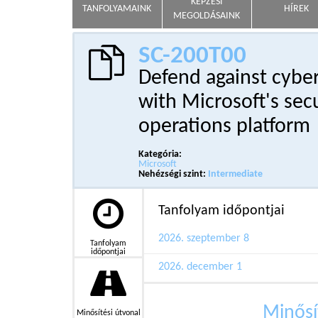
KÉPZÉSI
TANFOLYAMAINK
HÍREK
MEGOLDÁSAINK
SC-200T00
Defend against cybe
with Microsoft's sec
operations platform
Kategória:
Microsoft
Nehézségi szint:
Intermediate
Tanfolyam időpontjai
2026. szeptember 8
Tanfolyam
időpontjai
2026. december 1
Minősí
Minősítési útvonal