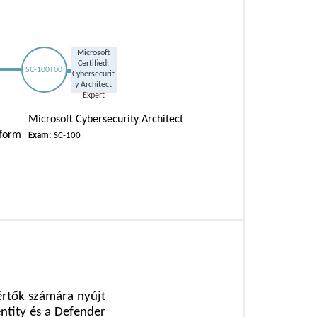
Microsoft
Certified:
SC-100T00
Cybersecurit
y Architect
Expert
Microsoft Cybersecurity Architect
tform
Exam:
SC-100
értők számára nyújt
ntity és a Defender