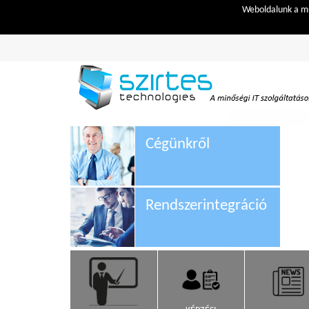
Weboldalunk a mű
Cégünkről
Rendszerintegráció