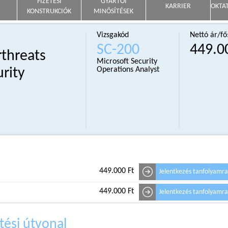
FIZETÉSI
GYÁRTÓI
KARRIER
OKTA
KONSTRUKCIÓK
MINŐSÍTÉSEK
Vizsgakód
Nettó ár/fő
SC-200
449.0
rthreats
Microsoft Security
urity
Operations Analyst
449.000 Ft
Jelentkezés tanfolyamr
449.000 Ft
Jelentkezés tanfolyamr
tési útvonal