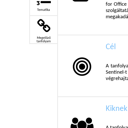
for Offic
szolgálta
Tematika
megakadály
Megelőző
tanfolyam
Cél
A tanfoly
Sentinel
végrehajta
Kiknek
A tanfolya