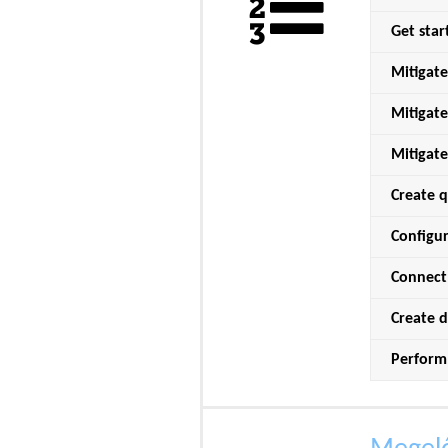
Get star
Mitigate
Mitigate
Mitigate
Create q
Configur
Connect 
Create d
Perform 