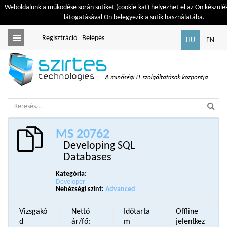
Weboldalunk a működése során sütiket (cookie-kat) helyezhet el az Ön készülé
látogatásával Ön belegyezik a sütik használatába.
Regisztráció
Belépés
Toggle
HU
EN
navigation
MS 20762
Developing SQL
Databases
Kategória:
Developer
Nehézségi szint:
Advanced
Vizsgakó
Nettó
Időtarta
Offline
d
ár/fő:
m
jelentkez