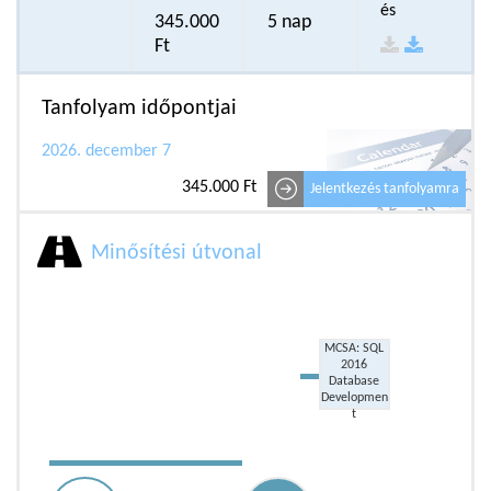
és
345.000
5 nap
Ft
Tanfolyam időpontjai
2026. december 7
345.000 Ft
Jelentkezés tanfolyamra
Minősítési útvonal
MCSA: SQL
2016
Database
Developmen
t