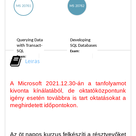
MS 20761
MS 20762
Querying Data
Developing
with Transact-
SQL Databases
SQL
Exam:
Exam:
Leírás
A Microsoft 2021.12.30-án a tanfolyamot
kivonta kínálatából, de oktatóközpontunk
igény esetén továbbra is tart oktatásokat a
meghirdetett időpontokon.
Az öt napos kurzus felkészíti a résztvevőket