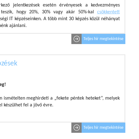
rkező jelentkezések esetén érvényesek a kedvezményes
é teszik, hogy 20%, 30% vagy akár 50%-kal
csökkentett
ségi IT képzéseinken. A több mint 30 képzés közül néhányat
énk ajánlani.
Teljes hír megtekintése
pzések
eg!
an ismételten meghirdeti a „fekete péntek heteket”, melyek
 készülhet fel a jövő évre.
Teljes hír megtekintése