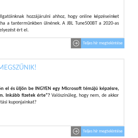
llgatóinknak hozzájárulni ahhoz, hogy online képzéseinket
tha a tantermünkben ülnének. A JBL Tune500BT a 2020-as
lyezést ért el.
Teljes hír megtekintése
 MEGSZŰNIK!
ön el és üljön be INGYEN egy Microsoft témájú képzésre,
. Inkább fizetek érte”?
Valószínűleg, hogy nem, de akkor
atási kuponjainkat?
Teljes hír megtekintése