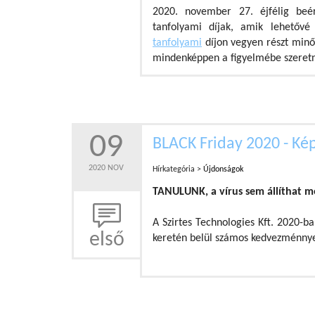
2020. november 27. éjfélig beé
tanfolyami díjak, amik lehetőv
tanfolyami
díjon vegyen részt minő
mindenképpen a figyelmébe szeretn
09
BLACK Friday 2020 - Ké
2020 NOV
Hírkategória >
Újdonságok
TANULUNK, a vírus sem állíthat m
A Szirtes Technologies Kft. 2020-b
első
keretén belül számos kedvezménnyel