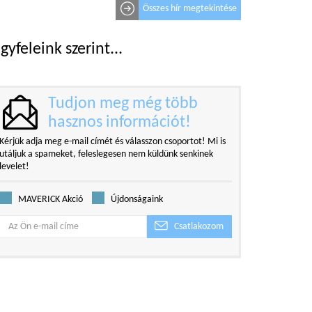
Összes hír megtekintése
gyfeleink szerint...
Tudjon meg még több
hasznos információt!
Kérjük adja meg e-mail címét és válasszon csoportot! Mi is
utáljuk a spameket, feleslegesen nem küldünk senkinek
levelet!
MAVERICK Akció
Újdonságaink
Csatlakozom