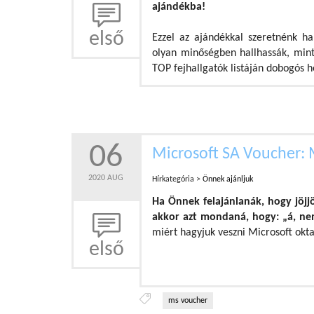
ajándékba!
első
Ezzel az ajándékkal szeretnénk ha
olyan minőségben hallhassák, min
TOP fejhallgatók listáján dobogós he
06
Microsoft SA Voucher:
2020 AUG
Hírkategória >
Önnek ajánljuk
Ha Önnek felajánlanák, hogy jöjj
akkor azt mondaná, hogy: „á, nem
miért hagyjuk veszni Microsoft okt
első
ms voucher