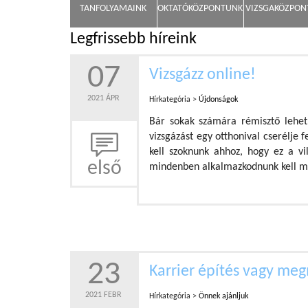
TANFOLYAMAINK
OKTATÓKÖZPONTUNK
VIZSGAKÖZPO
Legfrissebb híreink
07
Vizsgázz online!
2021 ÁPR
Hírkategória >
Újdonságok
Bár sokak számára rémisztő lehet
vizsgázást egy otthonival cserélje 
kell szoknunk ahhoz, hogy ez a v
első
mindenben alkalmazkodnunk kell m
23
Karrier építés vagy me
2021 FEBR
Hírkategória >
Önnek ajánljuk