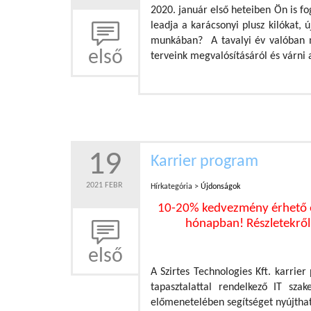
2020. január első heteiben Ön is fog
leadja a karácsonyi plusz kilókat,
munkában? A tavalyi év valóban m
első
terveink megvalósításáról és várni 
19
Karrier program
2021 FEBR
Hírkategória >
Újdonságok
10-20% kedvezmény érhető el
hónapban! Részletekről
első
A Szirtes Technologies Kft. karri
tapasztalattal rendelkező IT sz
előmenetelében segítséget nyújthat