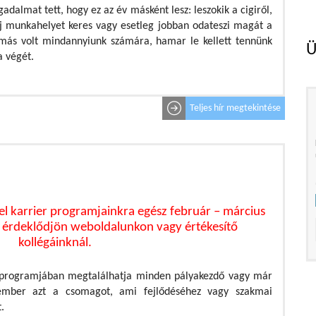
adalmat tett, hogy ez az év másként lesz: leszokik a cigiről,
 új munkahelyet keres vagy esetleg jobban odateszi magát a
ás volt mindannyiunk számára, hamar le kellett tennünk
Ü
a végét.
Teljes hír megtekintése
 karrier programjainkra egész február – március
 érdeklődjön weboldalunkon vagy értékesítő
kollégáinknál.
er programjában megtalálhatja minden pályakezdő vagy már
akember azt a csomagot, ami fejlődéséhez vagy szakmai
.