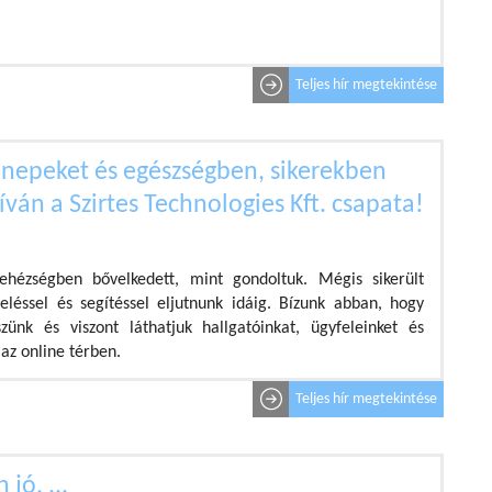
Teljes hír megtekintése
nepeket és egészségben, sikerekben
íván a Szirtes Technologies Kft. csapata!
ehézségben bővelkedett, mint gondoltuk. Mégis sikerült
eléssel és segítéssel eljutnunk idáig. Bízunk abban, hogy
nk és viszont láthatjuk hallgatóinkat, ügyfeleinket és
az online térben.
Teljes hír megtekintése
jó, ...