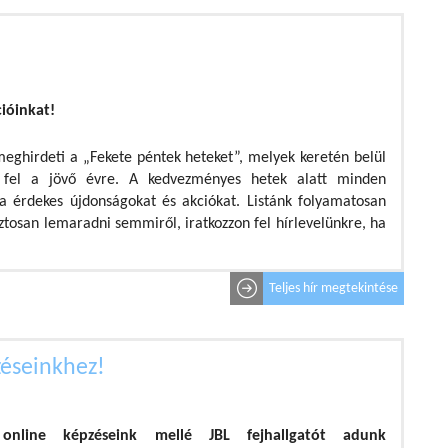
cióinkat!
 meghirdeti a „Fekete péntek heteket”, melyek keretén belül
 fel a jövő évre. A kedvezményes hetek alatt minden
a érdekes újdonságokat és akciókat. Listánk folyamatosan
ztosan lemaradni semmiről, iratkozzon fel hírlevelünkre, ha
Teljes hír megtekintése
zéseinkhez!
 online képzéseink mellé JBL fejhallgatót adunk