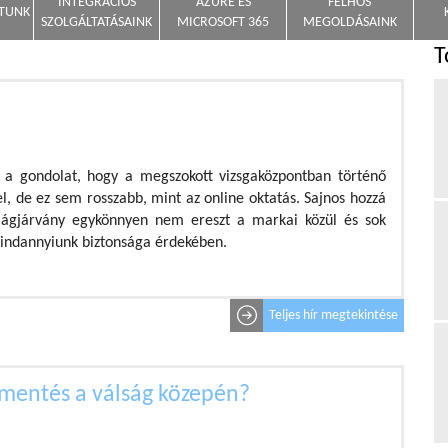
INTEGRÁCIÓS
AZURE ÉS
FELHŐS
NTUNK
SZOLGÁLTATÁSAINK
MICROSOFT 365
MEGOLDÁSAINK
T
 a gondolat, hogy a megszokott vizsgaközpontban történő
fel, de ez sem rosszabb, mint az online oktatás. Sajnos hozzá
ilágjárvány egykönnyen nem ereszt a markai közül és sok
indannyiunk biztonsága érdekében.
Teljes hír megtekintése
gmentés a válság közepén?