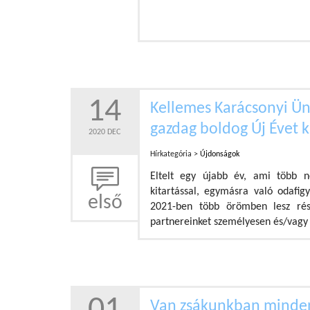
14
Kellemes Karácsonyi Ün
gazdag boldog Új Évet k
2020 DEC
Hírkategória >
Újdonságok
Eltelt egy újabb év, ami több n
kitartással, egymásra való odafigy
első
2021-ben több örömben lesz részü
partnereinket személyesen és/vagy 
Van zsákunkban minden 