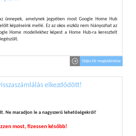
 az ünnepek, amelynek jegyében most Google Home Hub
lölt képzéseink mellé. Ez az okos eszköz nem hiányozhat az
ogle Home modellekhez képest a Home Hub-ra keresztelt
iegészült.
Teljes hír megtekintése
visszaszámlálás elkezdődött!
ult. Ne maradjon le a nagyszerű lehetőségekről!
zzen most, fizessen később!