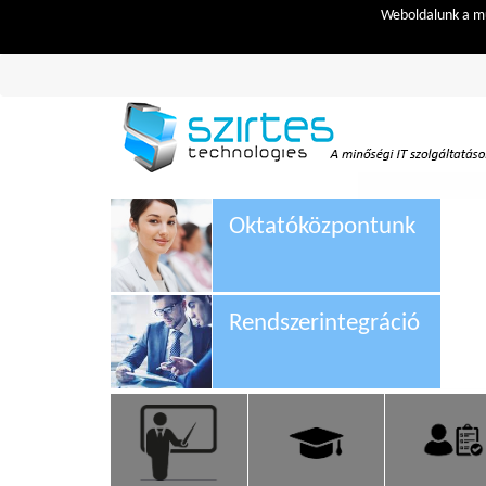
Weboldalunk a mű
Oktatóközpontunk
Rendszerintegráció