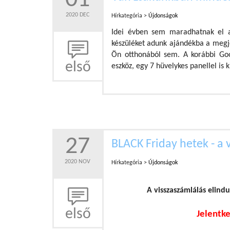
01
2020 DEC
Hírkategória >
Újdonságok
Idei évben sem maradhatnak el
készüléket adunk ajándékba a megje
Ön otthonából sem. A korábbi Go
első
eszköz, egy 7 hüvelykes panellel is k
27
BLACK Friday hetek - a 
2020 NOV
Hírkategória >
Újdonságok
A visszaszámlálás elind
első
Jelentke