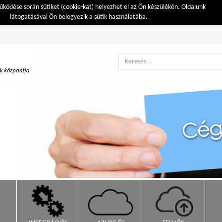
ködése során sütiket (cookie-kat) helyezhet el az Ön készülékén. Oldalunk
látogatásával Ön belegyezik a sütik használatába.