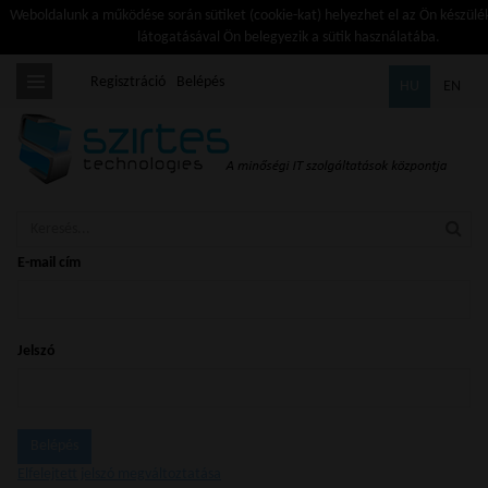
Weboldalunk a működése során sütiket (cookie-kat) helyezhet el az Ön készülé
látogatásával Ön belegyezik a sütik használatába.
Regisztráció
Belépés
Toggle
HU
EN
navigation
E-mail cím
Jelszó
Elfelejtett jelszó megváltoztatása