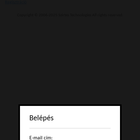
Regisztráció
Copyright © 2006-2025 Szirtes Technologies All rights reserved.
Belépés
E-mail cím: