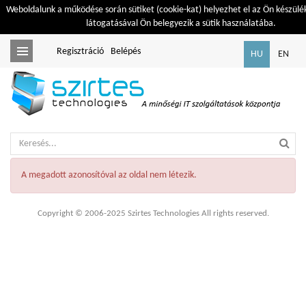
Weboldalunk a működése során sütiket (cookie-kat) helyezhet el az Ön készülé
látogatásával Ön belegyezik a sütik használatába.
Regisztráció
Belépés
Toggle
HU
EN
navigation
A megadott azonosítóval az oldal nem létezik.
Copyright © 2006-2025 Szirtes Technologies All rights reserved.