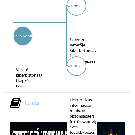
SZT-NIS2-VT4
SZT-NIS2-V8
Szervezet
Vezetője
Kiberbiztonság
i
Továbbképzés
SZT-NIS2-IBF24
Exam:
Vezetői
kiberbiztonság
i képzés
Exam:
Elektronikus
Leírás
információs
rendszer
biztonságáért
felelős személy
éves
továbbképzés