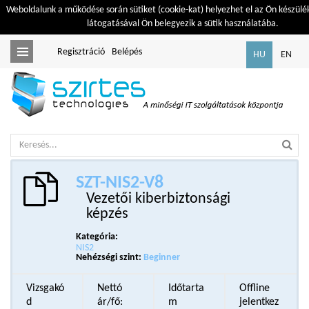
Weboldalunk a működése során sütiket (cookie-kat) helyezhet el az Ön készülé
látogatásával Ön belegyezik a sütik használatába.
Regisztráció
Belépés
Toggle
HU
EN
navigation
SZT-NIS2-V8
Vezetői kiberbiztonsági
képzés
Kategória:
NIS2
Nehézségi szint:
Beginner
Vizsgakó
Nettó
Időtarta
Offline
d
ár/fő:
m
jelentkez