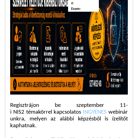
e
Exam:
Regisztrájon be szeptember 11-
i NIS2 témakörrel kapcsolatos
INGYENES
webinár
unkra, melyen az alábbi képzésből is ízelítőt
kaphatnak.