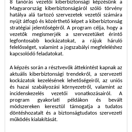
8 tanórás vezetői kiberbiztonsági képzésünk a
Magyarország kiberbiztonságáról szóló törvény
hatálya alá tartozó szervezetek vezetői számára
nyújt átfogó és közérthető képet a kiberbiztonság
stratégiai jelentőségéről. A program célja, hogy a
vezetők megismerjék a szervezetüket érintő
legfontosabb kockázatokat, a rájuk háruló
felelősséget, valamint a jogszabályi megfeleléshez
kapcsolódó feladatokat.
A képzés során a résztvevők áttekintést kapnak az
aktuális kiberbiztonsági trendekről, a szervezeti
kockázatok kezelésének lehetőségeiről, az uniós
és hazai szabályozási környezetről, valamint az
incidenskezelés vezetői vonatkozásairól. A
program gyakorlati példákon és bevált
módszereken keresztül támogatja a tudatos
döntéshozatalt és a biztonságtudatos szervezeti
működés kialakítását.