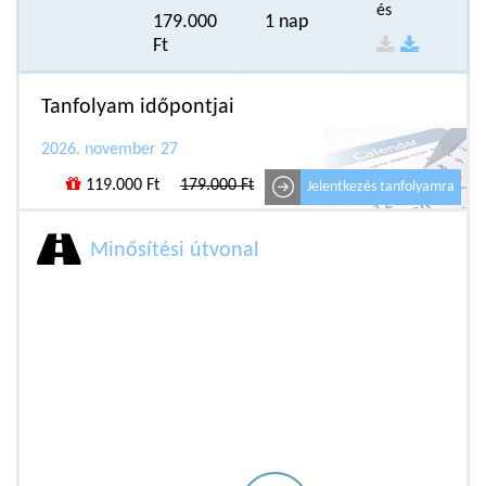
és
179.000
1 nap
Ft
Tanfolyam időpontjai
2026. november 27
119.000 Ft
179.000 Ft
Jelentkezés tanfolyamra
Minősítési útvonal