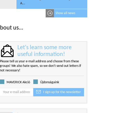
A...
Show all news
bout us...
Let's learn some more
useful information!
Please tell us your e-mail address and choose from these
groups! We also hate spam, so we don't send out letters if
not necessary!
MAVERICK Akció
Újdonságaink
I sign up for the newsletter