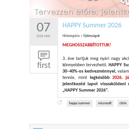
07
HAPPY Summer 2026
Hírkategória >
Újdonságok
2026 MAY
MEGHOSSZABBÍTOTTUK!
3. éve tartjuk meg nyári nagy akc
first
könnyebben tervezhető.
HAPPY S
30–40%-os kedvezménnyel,
valami
tennie, mint
legkésőbb
2026. jú
jelentkezési lapot visszaküldeni 
„HAPPY Summer 2026”.
happy summer
microsoft
citrix