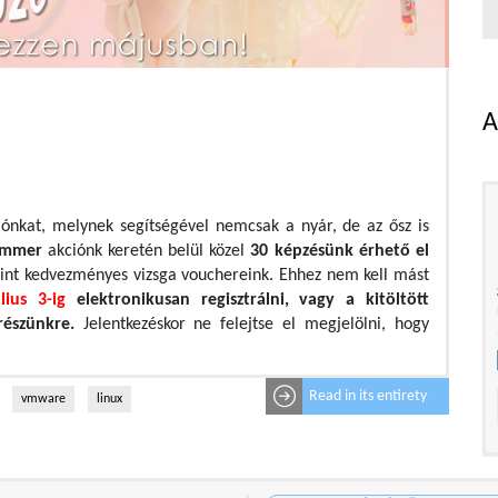
A
iónkat, melynek segítségével nemcsak a nyár, de az ősz is
ummer
akciónk keretén belül közel
30 képzésünk érhető el
nt kedvezményes vizsga vouchereink. Ehhez nem kell mást
lius 3-ig
elektronikusan regisztrálni, vagy a kitöltött
részünkre.
Jelentkezéskor ne felejtse el megjelölni, hogy
Read in its entirety
vmware
linux