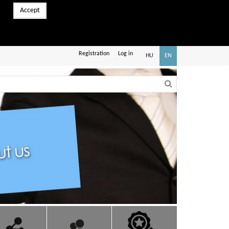
Accept
Registration
Log in
HU
EN