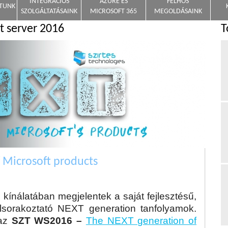
INTEGRÁCIÓS
AZURE ÉS
FELHŐS
NTUNK
SZOLGÁLTATÁSAINK
MICROSOFT 365
MEGOLDÁSAINK
t server 2016
T
 Microsoft products
. kínálatában megjelentek a saját fejlesztésű,
elsorakoztató NEXT generation tanfolyamok.
 az
SZT WS2016 –
The NEXT generation of