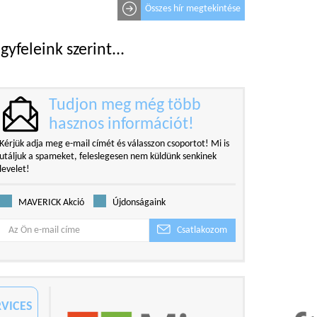
Összes hír megtekintése
gyfeleink szerint...
Tudjon meg még több
hasznos információt!
Kérjük adja meg e-mail címét és válasszon csoportot! Mi is
utáljuk a spameket, feleslegesen nem küldünk senkinek
levelet!
MAVERICK Akció
Újdonságaink
Csatlakozom
VICES