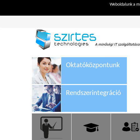
Weboldalunk a mű
Oktatóközpontunk
Rendszerintegráció