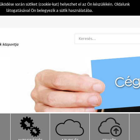
ködése során sütiket (cookie-kat) helyezhet el az Ön készülékén. Oldalunk
látogatásával Ön belegyezik a sütik használatába.