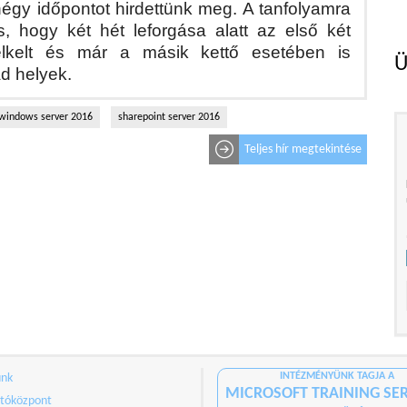
négy időpontot hirdettünk meg. A tanfolyamra
, hogy két hét leforgása alatt az első két
elkelt és már a másik kettő esetében is
Ü
d helyek.
windows server 2016
sharepoint server 2016
Teljes hír megtekintése
INTÉZMÉNYÜNK TAGJA A
ünk
MICROSOFT TRAINING SER
tóközpont