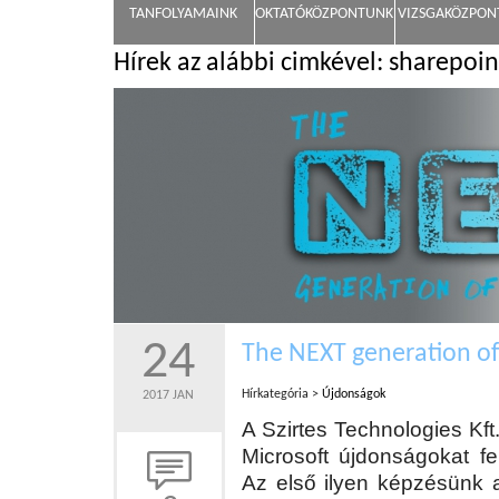
TANFOLYAMAINK
OKTATÓKÖZPONTUNK
VIZSGAKÖZPO
Hírek az alábbi cimkével: sharepoin
24
The NEXT generation of
Hírkategória >
Újdonságok
2017 JAN
A Szirtes Technologies Kft
Microsoft újdonságokat f
Az első ilyen képzésünk